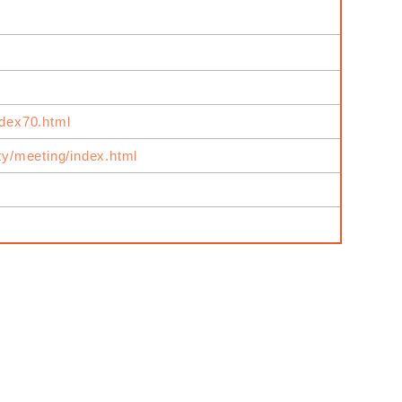
ndex70.html
ity/meeting/index.html